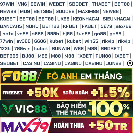
97WIN
|
VN6
|
98WIN
|
WEBET
|
SBOBET
|
THABET
|
BET88
|
NEW88
|
MU9
|
BET365
|
GOOD88
|
MAXIM88
|
NEW88
|
KUBET
|
BET88
|
BET88
|
UK88
|
KEONHACAI
|
SIEUNHACAI
|
BANCAH5
|
NOHU
|
BET188
|
KFBET
|
FABET
|
5679
|
alo789
|
beta
|
vn88
|
s666
|
888b
|
bj88
|
fun88
|
go88
|
go88
|
77win
|
sv368
|
6686
|
kubet
|
kubet
|
win55
|
rikvip
|
rikvip
|
123b
|
789win
|
kubet
|
SUNWIN
|
W88
|
M88
|
SBOBET
|
BET365
|
BJ88
|
M88
|
M88
|
M88
|
1XBET
|
FUN88
|
1XBET
|
SBOBET
|
CASINO
|
CASINO
|
CASINO
|
CASINO
|
JUN88
|
CASINO
|
CASINO
|
CASINO
|
go88
|
xocdia
|
b52
|
b52
|
m88
|
fun88
|
1xbet
|
1xbet
|
bet88
|
hb88
|
tk88
|
sv368
|
hb88
|
6623
|
casino
|
w88
|
bongdalu
|
nhà cái số
|
nhà cái uy
tín
|
nhà cái
|
cf68
|
vip88
|
sao789
|
ae888
|
ae888
|
tk88
|
tk88
|
bet88
|
w88
|
jun88
|
go88
|
win
|
fun88
|
casino88
|
hi88
|
j88
|
j88
|
typhu88
|
sen88
|
n88
|
fb68
|
onbet
|
vz99
|
thienhabet
|
bet69
|
xoso66
|
st666
|
68vip
|
ttdtc
Copyright 2026 ©
KING88