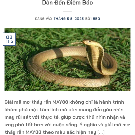
Dẫn Đến Điềm Báo
ĐĂNG VÀO
THÁNG 5 8, 2025
BỞI
SEO
08
Th5
Giải mã mơ thấy rắn MAY88 không chỉ là hành trình
khám phá mặt tâm linh mà còn mang đến góc nhìn
may rủi sát với thực tế, giúp cược thủ nhìn nhận và
ứng phó tốt hơn với cuộc sống. Ý nghĩa và giải mã mơ
thấy rắn MAY88 theo màu sắc hiện nay […]