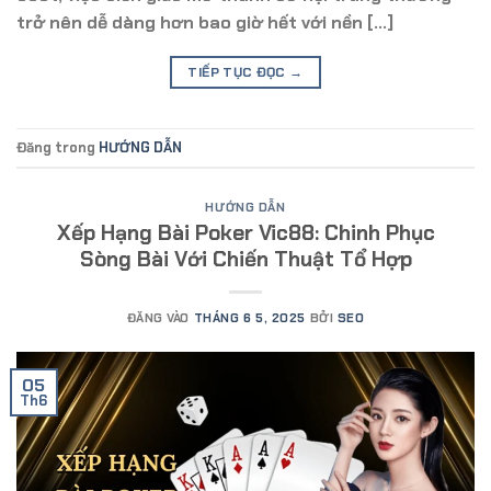
trở nên dễ dàng hơn bao giờ hết với nền […]
TIẾP TỤC ĐỌC
→
Đăng trong
HƯỚNG DẪN
HƯỚNG DẪN
Xếp Hạng Bài Poker Vic88: Chinh Phục
Sòng Bài Với Chiến Thuật Tổ Hợp
ĐĂNG VÀO
THÁNG 6 5, 2025
BỞI
SEO
05
Th6