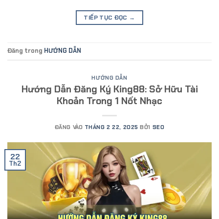
TIẾP TỤC ĐỌC
→
Đăng trong
HƯỚNG DẪN
HƯỚNG DẪN
Hướng Dẫn Đăng Ký King88: Sở Hữu Tài
Khoản Trong 1 Nốt Nhạc
ĐĂNG VÀO
THÁNG 2 22, 2025
BỞI
SEO
22
Th2