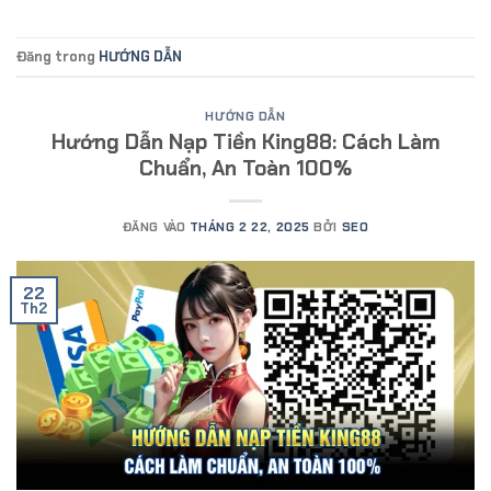
Đăng trong
HƯỚNG DẪN
HƯỚNG DẪN
Hướng Dẫn Nạp Tiền King88: Cách Làm
Chuẩn, An Toàn 100%
ĐĂNG VÀO
THÁNG 2 22, 2025
BỞI
SEO
22
Th2