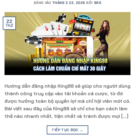
ĐĂNG VÀO
THÁNG 2 22, 2025
BỞI
SEO
22
Th2
Hướng dẫn đăng nhập King88 sẽ giúp cho người dùng
thành công truy cập vào tài khoản cá cược, từ đó
được hưởng toàn bộ quyền lợi mà chỉ hội viên mới có.
Bài viết sau đây của King88 sẽ chỉ cho bạn cách làm
thế nào nhanh nhất, tiện nhất và tránh được mọi […]
TIẾP TỤC ĐỌC
→