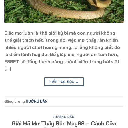
Giấc mơ luôn là thế giới kỳ bí mà con người không
thể giải thích hết. Trong đó, việc mơ thấy rắn khiến
nhiều người chơi hoang mang, lo lắng không biết đó
là điềm lành hay dữ. Để giúp mọi người an tâm hơn,
F8BET sẽ đồng hành cùng thành viên trong bài viết
[…]
TIẾP TỤC ĐỌC
→
Đăng trong
HƯỚNG DẪN
HƯỚNG DẪN
Giải Mã Mơ Thấy Rắn May88 – Cánh Cửa