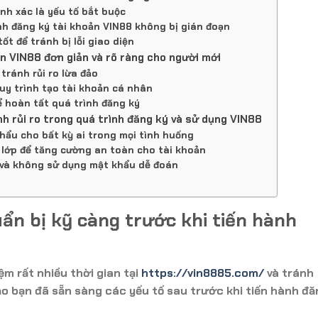
nh xác là yếu tố bắt buộc
ình đăng ký tài khoản VIN88 không bị gián đoạn
ốt để tránh bị lỗi giao diện
n VIN88 đơn giản và rõ ràng cho người mới
tránh rủi ro lừa đảo
uy trình tạo tài khoản cá nhân
ể hoàn tất quá trình đăng ký
h rủi ro trong quá trình đăng ký và sử dụng VIN88
hẩu cho bất kỳ ai trong mọi tình huống
 lớp để tăng cường an toàn cho tài khoản
và không sử dụng mật khẩu dễ đoán
uẩn bị kỹ càng trước khi tiến hành
ệm rất nhiều thời gian tại
https://vin8885.com/
và tránh
ảo bạn đã sẵn sàng các yếu tố sau trước khi tiến hành
đă