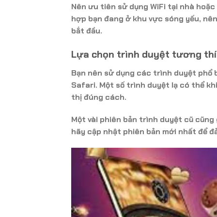
Nên ưu tiên sử dụng WiFi tại nhà hoặc
hợp bạn đang ở khu vực sóng yếu, nên t
bắt đầu.
Lựa chọn trình duyệt tương thíc
Bạn nên sử dụng các trình duyệt phổ 
Safari. Một số trình duyệt lạ có thể k
thị đúng cách.
Một vài phiên bản trình duyệt cũ cũng 
hãy cập nhật phiên bản mới nhất để đ