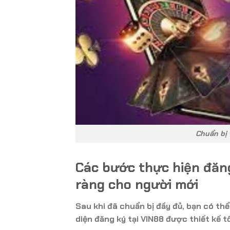
Chuẩn bị 
Các bước thực hiện đăng
ràng cho người mới
Sau khi đã chuẩn bị đầy đủ, bạn có th
diện đăng ký tại VIN88 được thiết kế t