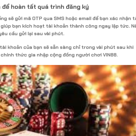
n để hoàn tất quá trình đăng ký
hống sẽ gửi mã OTP qua SMS hoặc email để bạn xác nhận t
giúp bạn kích hoạt tài khoản thành công ngay lập tức. N
u cầu gửi lại sau vài phút.
tài khoản của bạn sẽ sẵn sàng chỉ trong vài phút sau khi
 chính thức gia nhập cộng đồng người chơi VIN88.