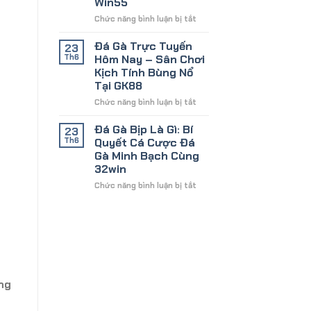
Win55
Tính
Bí
Tại
Quyết
ở
Chức năng bình luận bị tắt
Rwin
Mở
Bắn
Khóa
Cá
Đá Gà Trực Tuyến
23
Vận
Thần
Th6
Hôm Nay – Sân Chơi
May
Long
Kịch Tính Bùng Nổ
Huyền
–
Tại GK88
Thoại
Cuộc
Tại
Săn
ở
Chức năng bình luận bị tắt
V9bet
Thưởng
Đá
Huyền
Gà
Đá Gà Bịp Là Gì: Bí
23
Thoại
Trực
Th6
Quyết Cá Cược Đá
Tại
Tuyến
Gà Minh Bạch Cùng
Win55
Hôm
32win
Nay
–
ở
Chức năng bình luận bị tắt
Sân
Đá
Chơi
Gà
Kịch
Bịp
Tính
Là
Bùng
Gì:
Nổ
Bí
Tại
Quyết
GK88
Cá
ng
Cược
Đá