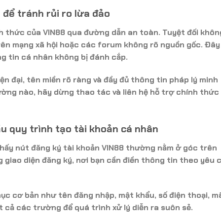
để tránh rủi ro lừa đảo
h thức của VIN88 qua đường dẫn an toàn. Tuyệt đối khôn
trên mạng xã hội hoặc các forum không rõ nguồn gốc. Đây 
 tin cá nhân không bị đánh cắp.
ện đại, tên miền rõ ràng và đầy đủ thông tin pháp lý minh
ường nào, hãy dừng thao tác và liên hệ hỗ trợ chính thức
u quy trình tạo tài khoản cá nhân
thấy nút
đăng ký tài khoản VIN88
thường nằm ở góc trên
 giao diện đăng ký, nơi bạn cần điền thông tin theo yêu 
ục cơ bản như tên đăng nhập, mật khẩu, số điện thoại, m
 cả các trường để quá trình xử lý diễn ra suôn sẻ.