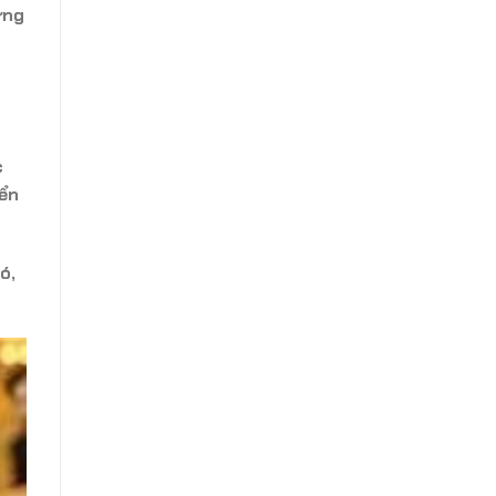
ờng
c
iển
ó,