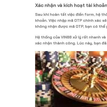
Xác nhận và kích hoạt tài khoả
Sau khi hoàn tất việc điền form, hệ t
khoản. Việc nhập mã OTP chính xác sẽ 
không nhận được mã OTP, bạn có thể yê
Hệ thống của VIN88 xử lý rất nhanh và 
xác nhận thành công. Lúc này, bạn đã