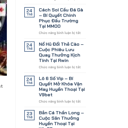
Hành
Chơi
Trình
Tài
Cách Soi Cầu Đá Gà
24
Săn
Xỉu
Th6
– Bí Quyết Chinh
Số
Cầu
Phục Đấu Trường
May
Gấp
Tại MMOO
Mắn
Thếp
Tại
–
ở
Chức năng bình luận bị tắt
Yo88
Bí
Cách
Quyết
Soi
Nổ Hũ Đổi Thẻ Cào –
24
Thống
Cầu
Th6
Cuộc Phiêu Lưu
Trị
Đá
Quay Thưởng Kịch
Ván
Gà
Tính Tại Rwin
Cược
–
Tại
Bí
ở
Chức năng bình luận bị tắt
KL99
Quyết
Nổ
Chinh
Hũ
Lô 6 Số Vip – Bí
24
Phục
Đổi
Th6
Quyết Mở Khóa Vận
ật
Đấu
Thẻ
May Huyền Thoại Tại
Trường
Cào
V9bet
Tại
–
MMOO
Cuộc
ở
Chức năng bình luận bị tắt
Phiêu
Lô
Lưu
6
Bắn Cá Thần Long –
23
Quay
Số
Th6
Cuộc Săn Thưởng
Thưởng
Vip
Huyền Thoại Tại
Kịch
–