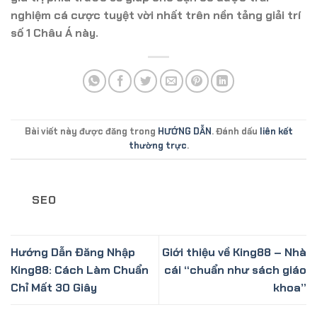
nghiệm cá cược tuyệt vời nhất trên nền tảng giải trí
số 1 Châu Á này.
Bài viết này được đăng trong
HƯỚNG DẪN
. Đánh dấu
liên kết
thường trực
.
SEO
Hướng Dẫn Đăng Nhập
Giới thiệu về King88 – Nhà
King88: Cách Làm Chuẩn
cái “chuẩn như sách giáo
Chỉ Mất 30 Giây
khoa”