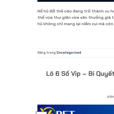
Nổ hũ đổi thẻ cào đang trở thành xu h
thể vừa thư giãn vừa săn thưởng giá t
hũ không chỉ mang lại niềm vui mà còn 
Đăng trong
Uncategorized
Lô 6 Số Vip – Bí Quy
ĐĂN