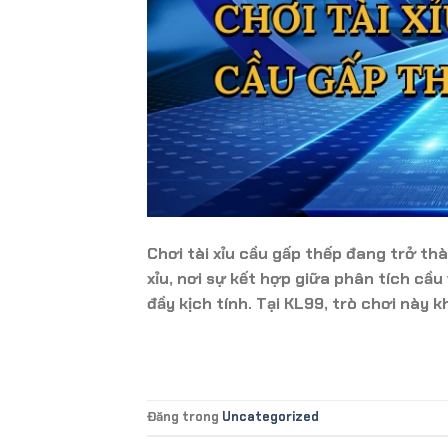
Chơi tài xỉu cầu gấp thếp đang trở t
xỉu, nơi sự kết hợp giữa phân tích cầ
đầy kịch tính. Tại KL99, trò chơi này k
Đăng trong
Uncategorized