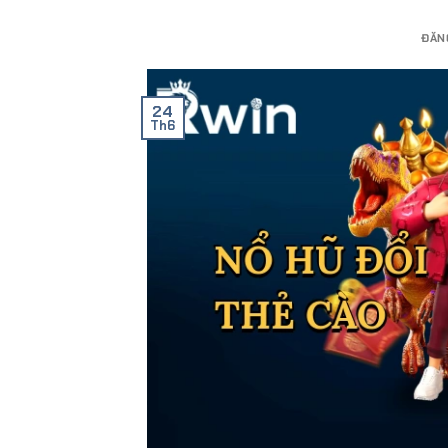
ĐĂN
24
Th6