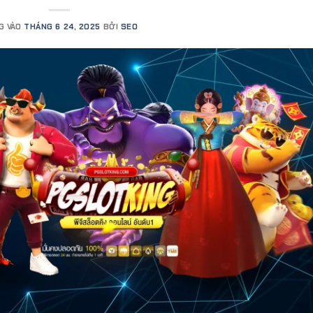
G VÀO
THÁNG 6 24, 2025
BỞI
SEO