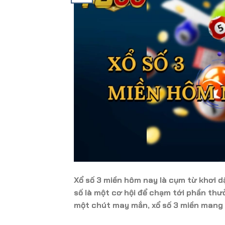
Xổ số 3 miền hôm nay là cụm từ khơi d
số là một cơ hội để chạm tới phần thưở
một chút may mắn, xổ số 3 miền mang 