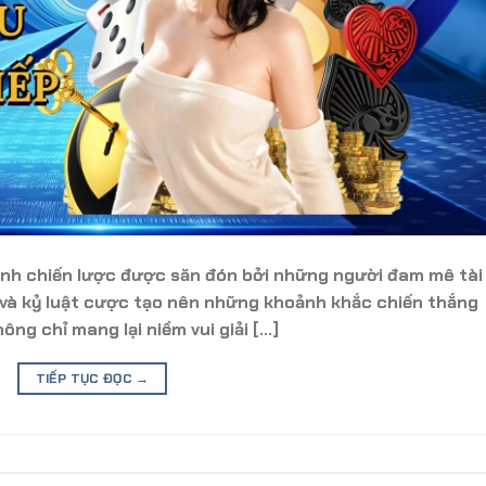
hành chiến lược được săn đón bởi những người đam mê tài
u và kỷ luật cược tạo nên những khoảnh khắc chiến thắng
hông chỉ mang lại niềm vui giải […]
TIẾP TỤC ĐỌC
→