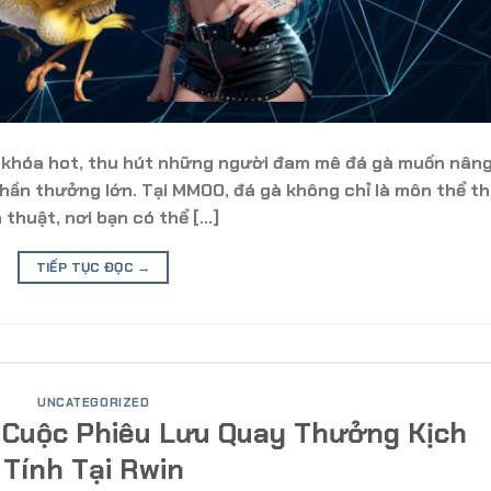
ừ khóa hot, thu hút những người đam mê đá gà muốn nân
hần thưởng lớn. Tại MMOO, đá gà không chỉ là môn thể t
 thuật, nơi bạn có thể […]
TIẾP TỤC ĐỌC
→
UNCATEGORIZED
 Cuộc Phiêu Lưu Quay Thưởng Kịch
Tính Tại Rwin