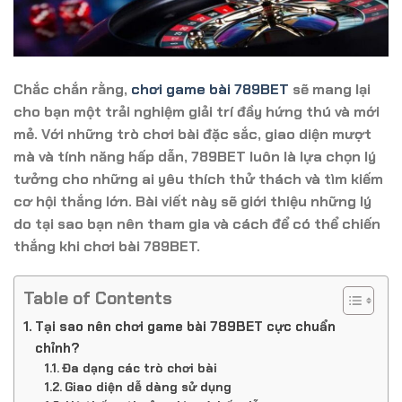
Chắc chắn rằng,
chơi game bài 789BET
sẽ mang lại
cho bạn một trải nghiệm giải trí đầy hứng thú và mới
mẻ. Với những trò chơi bài đặc sắc, giao diện mượt
mà và tính năng hấp dẫn, 789BET luôn là lựa chọn lý
tưởng cho những ai yêu thích thử thách và tìm kiếm
cơ hội thắng lớn. Bài viết này sẽ giới thiệu những lý
do tại sao bạn nên tham gia và cách để có thể chiến
thắng khi chơi bài 789BET.
Table of Contents
Tại sao nên chơi game bài 789BET cực chuẩn
chỉnh?
Đa dạng các trò chơi bài
Giao diện dễ dàng sử dụng