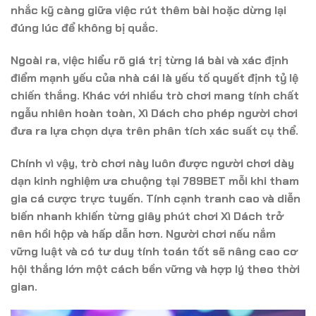
nhắc kỹ càng giữa việc rút thêm bài hoặc dừng lại
đúng lúc để không bị quắc.
Ngoài ra, việc hiểu rõ giá trị từng lá bài và xác định
điểm mạnh yếu của nhà cái là yếu tố quyết định tỷ lệ
chiến thắng. Khác với nhiều trò chơi mang tính chất
ngẫu nhiên hoàn toàn, Xì Dách cho phép người chơi
đưa ra lựa chọn dựa trên phân tích xác suất cụ thể.
Chính vì vậy, trò chơi này luôn được người chơi dày
dạn kinh nghiệm ưa chuộng tại 789BET mỗi khi tham
gia cá cược trực tuyến. Tính cạnh tranh cao và diễn
biến nhanh khiến từng giây phút chơi Xì Dách trở
nên hồi hộp và hấp dẫn hơn. Người chơi nếu nắm
vững luật và có tư duy tính toán tốt sẽ nâng cao cơ
hội thắng lớn một cách bền vững và hợp lý theo thời
gian.